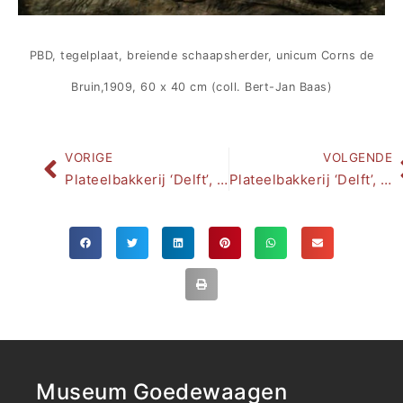
PBD, tegelplaat, breiende schaapsherder, unicum Corns de
Bruin,1909, 60 x 40 cm (coll. Bert-Jan Baas)
VORIGE
VOLGENDE
Plateelbakkerij ‘Delft’, 1897-1902 Amsterdam, 1902-1923 Hilversum
Plateelbakkerij ‘Delft’, Hilversum. ‘Echt Hollands’
Museum Goedewaagen