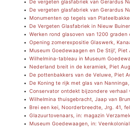
De vergeten glasfabriek van Gerardus N
De vergeten glasfabriek van Gerardus N
Monumenten op tegels van Plateelbakker
De Vergeten Glasfabriek in Nieuw Buinen
Werken rond glasoven van 1200 graden 
Opening zomerexpositie Glaswerk, Kana
Museum Goedewaagen en De Stijl’, Piet Au
Wilhelmina-tableau in Museum Goedewaage
Nederland breit in de keramiek, Piet Augu
De pottenbakkers van de Veluwe, Piet Augu
De Koning te rijk met glas van Nanning
Conservator ontdekt bijzondere verhaal
Wilhelmina thuisgebracht, Jaap van Bru
Brei een kei, Noorderbreedte, Jrg. 41, fe
Glazuurtovenaars, in: magazin Verzamele
Museum Goedewaagen, in: Veenkoloniale