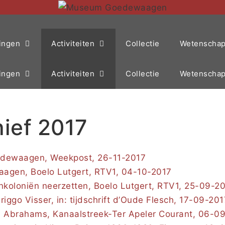
ingen
Activiteiten
Collectie
Wetenschapp
ingen
Activiteiten
Collectie
Wetenschapp
hief 2017
oedewaagen, Weekpost, 26-11-2017
waagen, Boelo Lutgert, RTV1, 04-10-2017
nkoloniën neerzetten, Boelo Lutgert, RTV1, 25-09-2
iggo Visser, in: tijdschrift d’Oude Flesch, 17-09-201
ul Abrahams, Kanaalstreek-Ter Apeler Courant, 06-0