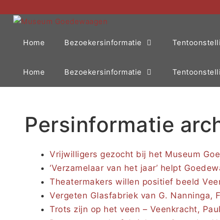
Home
Bezoekersinformatie
Tentoonstell
Home
Bezoekersinformatie
Tentoonstell
Persinformatie arc
Vrijwilligers gezocht bij het Museum G
‘Verzamelaar van het jaar’ helpt Goede
Theatermakers willen positief beeld Vee
Vergeten Glasfabriek van G. Nanninga, Fr
Trots zijn op het veen – Veenkracht, Pa