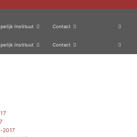
elijk Instituut
Contact
elijk Instituut
Contact
017
7
9-2017