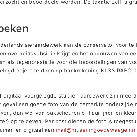
zocht en beoordeeld worden. De taxatie zelf is grat
zoeken
ederlands sieraardewerk aan de conservator voor te l
n overheidssubsidie krijgt en het opbouwen van e
eum als tegenprestatie voor die beoordelingen van v
rgelegd object te doen op bankrekening NL33 RABO 
f digitaal voorgelegde stukken aardewerk zijn meerd
r geval een goede foto van de gemerkte onderzijde n
erven, dan wel van bakscheuren of haarlijnen en kleu
er) op te geven. Per post dienen de foto´s toeges
inen en digitaal aan
mail@museumgoedewaagen.nl