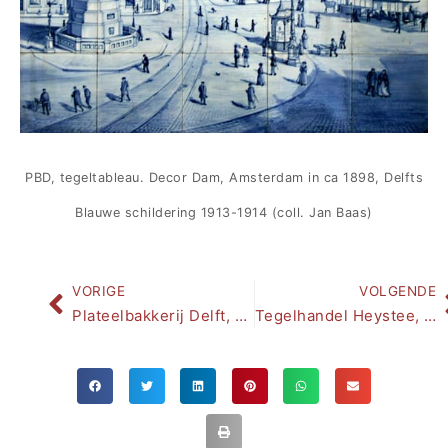
PBD, tegeltableau. Decor Dam, Amsterdam in ca 1898, Delfts
Blauwe schildering 1913-1914 (coll. Jan Baas)
VORIGE
VOLGENDE
Plateelbakkerij Delft, Hilversum, gelegenheidstableaus, 1910-1923
Tegelhandel Heystee, tegeltableaus uitgevoerd door de Hilversumse Plateel Bakkerij (HPB) in Art Déco-stijl