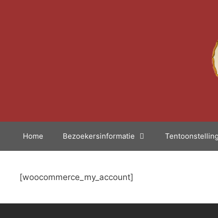
Ga
naar
de
inhoud
Home
Bezoekersinformatie
Tentoonstellin
[woocommerce_my_account]