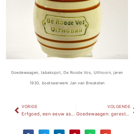
Goedewaagen, tabakspot, De Roode Vos, Uithoorn, jaren
1930, boetseerwerk Jan van Breukelen
VORIGE
VOLGENDE
Erfgoed, een eeuw asbakken van Goedewaagen
Goedewaagen: gerestaureerd glas-in-lood-raam uit vroegere directiekamer in Gouda, 1923